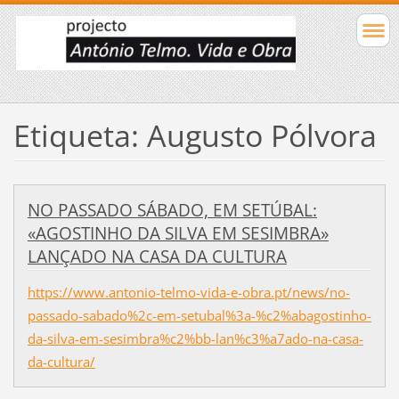
Etiqueta: Augusto Pólvora
NO PASSADO SÁBADO, EM SETÚBAL:
«AGOSTINHO DA SILVA EM SESIMBRA»
LANÇADO NA CASA DA CULTURA
https://www.antonio-telmo-vida-e-obra.pt/news/no-
passado-sabado%2c-em-setubal%3a-%c2%abagostinho-
da-silva-em-sesimbra%c2%bb-lan%c3%a7ado-na-casa-
da-cultura/