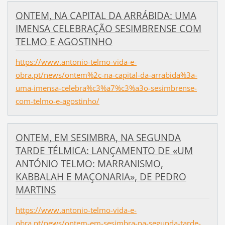
ONTEM, NA CAPITAL DA ARRÁBIDA: UMA
IMENSA CELEBRAÇÃO SESIMBRENSE COM
TELMO E AGOSTINHO
https://www.antonio-telmo-vida-e-
obra.pt/news/ontem%2c-na-capital-da-arrabida%3a-
uma-imensa-celebra%c3%a7%c3%a3o-sesimbrense-
com-telmo-e-agostinho/
ONTEM, EM SESIMBRA, NA SEGUNDA
TARDE TÉLMICA: LANÇAMENTO DE «UM
ANTÓNIO TELMO: MARRANISMO,
KABBALAH E MAÇONARIA», DE PEDRO
MARTINS
https://www.antonio-telmo-vida-e-
obra.pt/news/ontem-em-sesimbra-na-segunda-tarde-