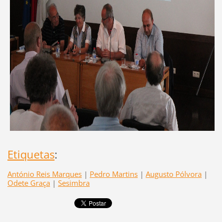
Etiquetas
:
António Reis Marques
|
Pedro Martins
|
Augusto Pólvora
|
Odete Graça
|
Sesimbra