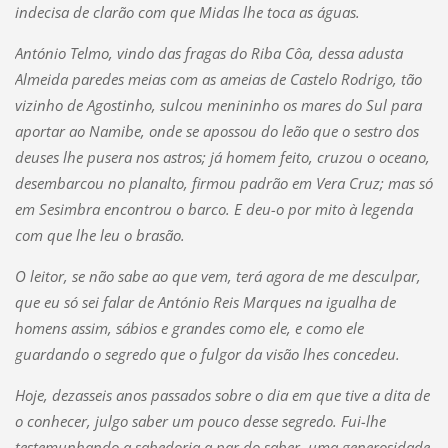
indecisa de clarão com que Midas lhe toca as águas.
António Telmo, vindo das fragas do Riba Côa, dessa adusta
Almeida paredes meias com as ameias de Castelo Rodrigo, tão
vizinho de Agostinho, sulcou menininho os mares do Sul para
aportar ao Namibe, onde se apossou do leão que o sestro dos
deuses lhe pusera nos astros; já homem feito, cruzou o oceano,
desembarcou no planalto, firmou padrão em Vera Cruz; mas só
em Sesimbra encontrou o barco. E deu-o por mito à legenda
com que lhe leu o brasão.
O leitor, se não sabe ao que vem, terá agora de me desculpar,
que eu só sei falar de António Reis Marques na igualha de
homens assim, sábios e grandes como ele, e como ele
guardando o segredo que o fulgor da visão lhes concedeu.
Hoje, dezasseis anos passados sobre o dia em que tive a dita de
o conhecer, julgo saber um pouco desse segredo. Fui-lhe
testemunhando a sabedoria a par do saber, uma generosidade