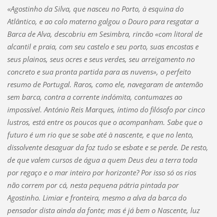
«Agostinho da Silva, que nasceu no Porto, à esquina do
Atlântico, e ao colo materno galgou o Douro para resgatar a
Barca de Alva, descobriu em Sesimbra, rincão «com litoral de
alcantil e praia, com seu castelo e seu porto, suas encostas e
seus plainos, seus ocres e seus verdes, seu arreigamento no
concreto e sua pronta partida para as nuvens», o perfeito
resumo de Portugal. Raros, como ele, navegaram de antemão
sem barca, contra a corrente indómita, contumazes ao
impossível. António Reis Marques, íntimo do filósofo por cinco
lustros, está entre os poucos que o acompanham. Sabe que o
futuro é um rio que se sobe até à nascente, e que no lento,
dissolvente desaguar da foz tudo se esbate e se perde. De resto,
de que valem cursos de água a quem Deus deu a terra toda
por regaço e o mar inteiro por horizonte? Por isso só os rios
não correm por cá, nesta pequena pátria pintada por
Agostinho. Limiar e fronteira, mesmo a alva da barca do
pensador dista ainda da fonte; mas é já bem o Nascente, luz