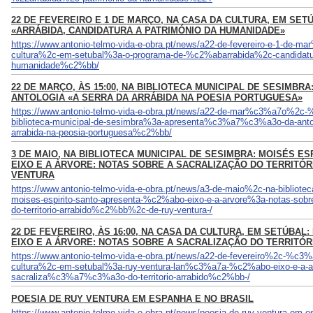
22 DE FEVEREIRO E 1 DE MARÇO, NA CASA DA CULTURA, EM SE
«ARRÁBIDA, CANDIDATURA A PATRIMÓNIO DA HUMANIDADE»
https://www.antonio-telmo-vida-e-obra.pt/news/a22-de-fevereiro-e-1-de-
cultura%2c-em-setubal%3a-o-programa-de-%c2%abarrabida%2c-candidatur
humanidade%c2%bb/
22 DE MARÇO, ÀS 15:00, NA BIBLIOTECA MUNICIPAL DE SESIMBR
ANTOLOGIA «A SERRA DA ARRÁBIDA NA POESIA PORTUGUESA»
https://www.antonio-telmo-vida-e-obra.pt/news/a22-de-mar%c3%a7o%2
biblioteca-municipal-de-sesimbra%3a-apresenta%c3%a7%c3%a3o-da-anto
arrabida-na-peosia-portuguesa%c2%bb/
3 DE MAIO, NA BIBLIOTECA MUNICIPAL DE SESIMBRA: MOISÉS E
EIXO E A ÁRVORE: NOTAS SOBRE A SACRALIZAÇÃO DO TERRITÓR
VENTURA
https://www.antonio-telmo-vida-e-obra.pt/news/a3-de-maio%2c-na-bibliote
moises-espirito-santo-apresenta-%c2%abo-eixo-e-a-arvore%3a-notas-so
do-territorio-arrabido%c2%bb%2c-de-ruy-ventura-/
22 DE FEVEREIRO, ÀS 16:00, NA CASA DA CULTURA, EM SETÚBAL
EIXO E A ÁRVORE: NOTAS SOBRE A SACRALIZAÇÃO DO TERRITÓR
https://www.antonio-telmo-vida-e-obra.pt/news/a22-de-fevereiro%2c-%c
cultura%2c-em-setubal%3a-ruy-ventura-lan%c3%a7a-%c2%abo-eixo-e-a-a
sacraliza%c3%a7%c3%a3o-do-territorio-arrabido%c2%bb-/
POESIA DE RUY VENTURA EM ESPANHA E NO BRASIL
https://www.antonio-telmo-vida-e-obra.pt/news/poesia-de-ruy-ventura-em-es