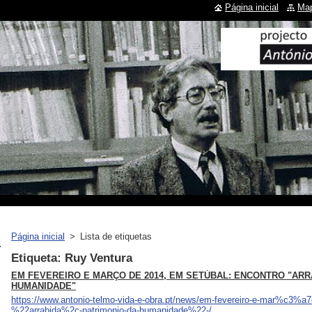
Página inicial
Map
Página inicial
>
Lista de etiquetas
Etiqueta: Ruy Ventura
EM FEVEREIRO E MARÇO DE 2014, EM SETÚBAL: ENCONTRO "ARR
HUMANIDADE"
https://www.antonio-telmo-vida-e-obra.pt/news/em-fevereiro-e-mar%c3%a
%22arrabida%2c-patrimonio-da-humanidade%22-/