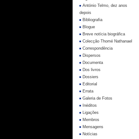
António Telmo, dez anos
depois
Bibliografia
Blogue
Breve notícia biográfica
Colecção Thomé Nathanael
Correspondência
Dispersos
Documenta
Dos livros
Dossiers
Editorial
Errata
Galeria de Fotos
Inéditos
Ligações
Membros
Mensagens
Notícias