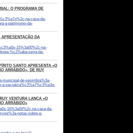
TÚBAL: O PROGRAMA DE
mar%c3%a7o%2c-na-casa-da-
a-a-patrimonio-da-
A: APRESENTAÇÃO DA
c-%c3%a0s-15%3a00%2c-na-
logia-%c2%aba-serra-da-
SPÍRITO SANTO APRESENTA «O
IO ARRÁBIDO», DE RUY
ca-municipal-de-sesimbra%3a-
bre-a-sacraliza%c3%a7%c3%a3o-
: RUY VENTURA LANÇA «O
IO ARRÁBIDO»
3%a0s-16%3a00%2c-na-casa-da-
rvore%3a-notas-sobre-a-
panha-e-no-brasil/