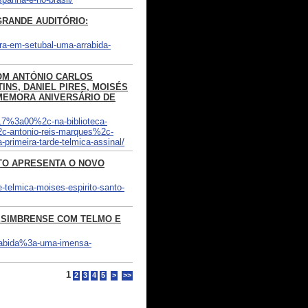
GRANDE AUDITÓRIO:
ra-em-setubal-uma-arrabida-
 COM ANTÓNIO CARLOS
INS, DANIEL PIRES, MOISÉS
OMEMORA ANIVERSÁRIO DE
17%3a00%2c-na-biblioteca-
2c-antonio-reis-marques%2c-
primeira-tarde-telmica-assinal/
NTO APRESENTA O NOVO
e-telmica-moises-espirito-santo-
ESIMBRENSE COM TELMO E
rrabida%3a-uma-imensa-
1
2
3
4
5
>
>>