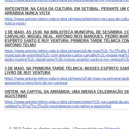
ANTEONTEM, NA CASA DA CULTURA, EM SETÚBAL, PERANTE UM 
ARRÁBIDA NUNCA VISTA
https://www.antonio-telmo-vida-e-obra.pt/news/anteontem-na-casa-da-cultu
nunca-vista-/
3 DE MAIO, ÀS 15:00, NA BIBLIOTECA MUNICIPAL DE SESIMBRA,
CARVALHO, MIGUEL REAL, ANTÓNIO REIS MARQUES, PEDRO MART
ESPÍRITO SANTO E RUY VENTURA: PRIMEIRA TARDE TÉLMICA C
ANTÓNIO TELMO
https://www.antonio-telmo-vida-e-obra.pt/news/a3-de-maio%2c-%c3%a0s-
municipal-de-sesimbra%2c-com-antonio-carlos-carvalho%2c-miguel-real%
pedro-martins%2c-daniel-pires%3b-moises-espirito-santo-e-ruy-ventura%3a-
3 DE MAIO, NA PRIMEIRA TARDE TÉLMICA: MOISÉS ESPÍRITO SA
LIVRO DE RUY VENTURA
https://www.antonio-telmo-vida-e-obra.pt/news/a3-de-maio-na-primeira-tard
apresenta-o-novo-livro-de-ruy-ventura/
ONTEM, NA CAPITAL DA ARRÁBIDA: UMA IMENSA CELEBRAÇÃO S
AGOSTINHO
https://www.antonio-telmo-vida-e-obra.pt/news/ontem%2c-na-capital-da-a
celebra%c3%a7%c3%a3o-sesimbrense-com-telmo-e-agostinho/
© 2013 Todos os direitos reservados.
|
Desenvolvido por
Webnode