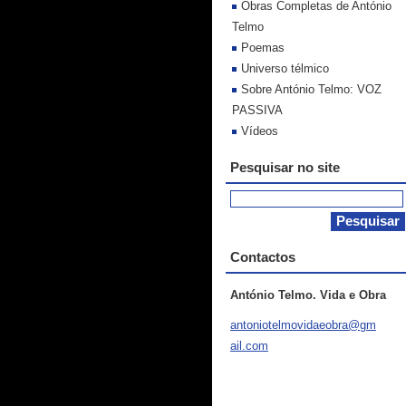
Obras Completas de António
Telmo
Poemas
Universo télmico
Sobre António Telmo: VOZ
PASSIVA
Vídeos
Pesquisar no site
Contactos
António Telmo. Vida e Obra
antoniot
elmovida
eobra@gm
ail.com