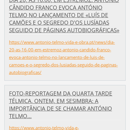
DIA 20, ÀS 16:00, EM ESTREMOZ: ANTÓNIO
CÂNDIDO FRANCO EVOCA ANTÓNIO
TELMO NO LANÇAMENTO DE «LUÍS DE
CAMÕES E O SEGREDO D'OS LUSÍADAS
SEGUIDO DE PÁGINAS AUTOBIOGRÁFICAS»
https://www.antonio-telmo-vida-e-obra.pt/news/dia-
20-as-16-00-em-estremoz-antonio-candido-franco-
evoca-antonio-telmo-no-lancamento-de-luis-de-
camoes-e-o-segredo-dos-lusiadas-seguido-de-paginas-
autobiograficas/
FOTO-REPORTAGEM DA QUARTA TARDE
TÉLMICA, ONTEM, EM SESIMBRA: A
IMPORTÂNCIA DE SE CHAMAR ANTÓNIO
TELMO...
https://www.antonio-telmo-vida-e-