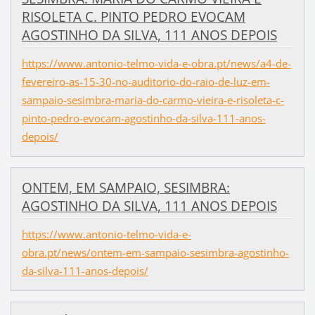
RISOLETA C. PINTO PEDRO EVOCAM
AGOSTINHO DA SILVA, 111 ANOS DEPOIS
https://www.antonio-telmo-vida-e-obra.pt/news/a4-de-
fevereiro-as-15-30-no-auditorio-do-raio-de-luz-em-
sampaio-sesimbra-maria-do-carmo-vieira-e-risoleta-c-
pinto-pedro-evocam-agostinho-da-silva-111-anos-
depois/
ONTEM, EM SAMPAIO, SESIMBRA:
AGOSTINHO DA SILVA, 111 ANOS DEPOIS
https://www.antonio-telmo-vida-e-
obra.pt/news/ontem-em-sampaio-sesimbra-agostinho-
da-silva-111-anos-depois/