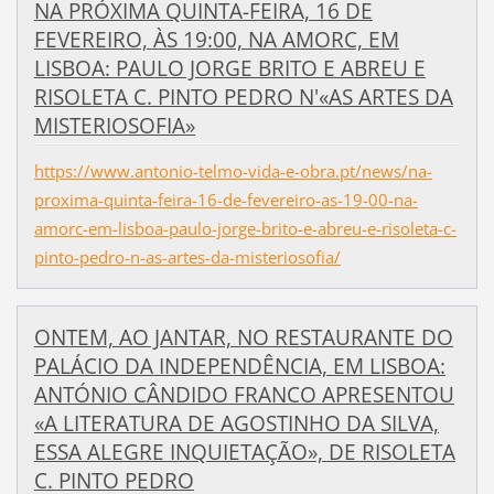
NA PRÓXIMA QUINTA-FEIRA, 16 DE
FEVEREIRO, ÀS 19:00, NA AMORC, EM
LISBOA: PAULO JORGE BRITO E ABREU E
RISOLETA C. PINTO PEDRO N'«AS ARTES DA
MISTERIOSOFIA»
https://www.antonio-telmo-vida-e-obra.pt/news/na-
proxima-quinta-feira-16-de-fevereiro-as-19-00-na-
amorc-em-lisboa-paulo-jorge-brito-e-abreu-e-risoleta-c-
pinto-pedro-n-as-artes-da-misteriosofia/
ONTEM, AO JANTAR, NO RESTAURANTE DO
PALÁCIO DA INDEPENDÊNCIA, EM LISBOA:
ANTÓNIO CÂNDIDO FRANCO APRESENTOU
«A LITERATURA DE AGOSTINHO DA SILVA,
ESSA ALEGRE INQUIETAÇÃO», DE RISOLETA
C. PINTO PEDRO