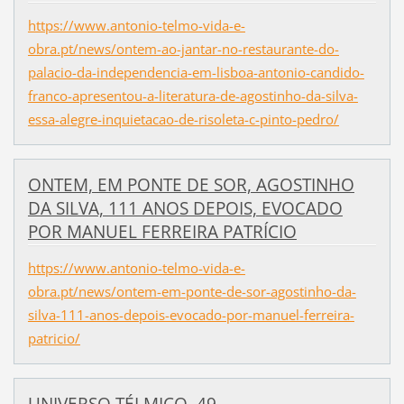
https://www.antonio-telmo-vida-e-
obra.pt/news/ontem-ao-jantar-no-restaurante-do-
palacio-da-independencia-em-lisboa-antonio-candido-
franco-apresentou-a-literatura-de-agostinho-da-silva-
essa-alegre-inquietacao-de-risoleta-c-pinto-pedro/
ONTEM, EM PONTE DE SOR, AGOSTINHO
DA SILVA, 111 ANOS DEPOIS, EVOCADO
POR MANUEL FERREIRA PATRÍCIO
https://www.antonio-telmo-vida-e-
obra.pt/news/ontem-em-ponte-de-sor-agostinho-da-
silva-111-anos-depois-evocado-por-manuel-ferreira-
patricio/
UNIVERSO TÉLMICO. 49