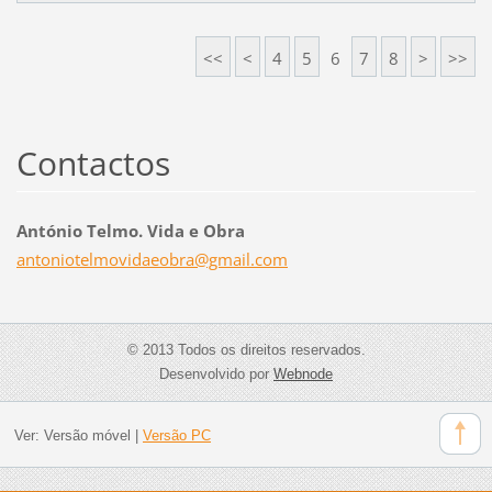
<<
<
4
5
6
7
8
>
>>
Contactos
António Telmo. Vida e Obra
antoniot
elmovida
eobra@gm
ail.com
© 2013 Todos os direitos reservados.
Desenvolvido por
Webnode
Ver:
Versão móvel
|
Versão PC