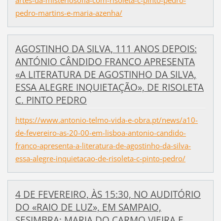
pedro-martins-e-maria-azenha/
AGOSTINHO DA SILVA, 111 ANOS DEPOIS:
ANTÓNIO CÂNDIDO FRANCO APRESENTA
«A LITERATURA DE AGOSTINHO DA SILVA,
ESSA ALEGRE INQUIETAÇÃO», DE RISOLETA
C. PINTO PEDRO
https://www.antonio-telmo-vida-e-obra.pt/news/a10-
de-fevereiro-as-20-00-em-lisboa-antonio-candido-
franco-apresenta-a-literatura-de-agostinho-da-silva-
essa-alegre-inquietacao-de-risoleta-c-pinto-pedro/
4 DE FEVEREIRO, ÀS 15:30, NO AUDITÓRIO
DO «RAIO DE LUZ», EM SAMPAIO,
SESIMBRA: MARIA DO CARMO VIEIRA E