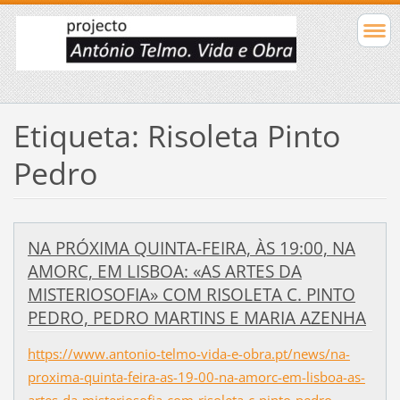
Etiqueta: Risoleta Pinto
Pedro
NA PRÓXIMA QUINTA-FEIRA, ÀS 19:00, NA
AMORC, EM LISBOA: «AS ARTES DA
MISTERIOSOFIA» COM RISOLETA C. PINTO
PEDRO, PEDRO MARTINS E MARIA AZENHA
https://www.antonio-telmo-vida-e-obra.pt/news/na-
proxima-quinta-feira-as-19-00-na-amorc-em-lisboa-as-
artes-da-misteriosofia-com-risoleta-c-pinto-pedro-