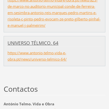
de-marco-no-auditorio-municipal-conde-de-ferreira-
em-sesimbra-antonio-reis-marques-pedro-martins-e-
risoleta-c-pinto-pedro-evocam-ze-preto-gilberto-pinhal-
e-manuel-j-palmeirim/
UNIVERSO TÉLMICO. 64
https://www.antonio-telmo-vida-e-
obra.pt/news/universo-telmico-64/
Contactos
António Telmo. Vida e Obra