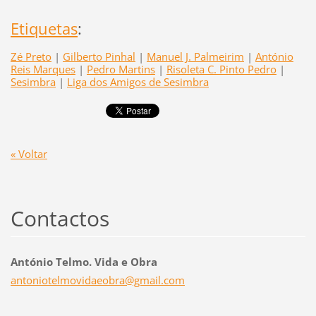
Etiquetas
:
Zé Preto
|
Gilberto Pinhal
|
Manuel J. Palmeirim
|
António
Reis Marques
|
Pedro Martins
|
Risoleta C. Pinto Pedro
|
Sesimbra
|
Liga dos Amigos de Sesimbra
« Voltar
Contactos
António Telmo. Vida e Obra
antoniot
elmovida
eobra@gm
ail.com