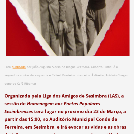
Foto
publicada
por João Augusto Aldeia no blogue
Sesimbra
. Gilberto Pinhal é o
segundo a contar da esquerda e Rafael Monteiro o terceiro. À direita, António Chagas,
dono do Café Ribamar
Organizada pela Liga dos Amigos de Sesimbra (LAS), a
sessão de
Homenagem aos Poetas Populares
Sesimbrenses
terá lugar no próximo dia 23 de Março, a
partir das 15:00, no Auditório Municipal Conde de
Ferreira, em Sesimbra, e irá evocar as vidas e as obras