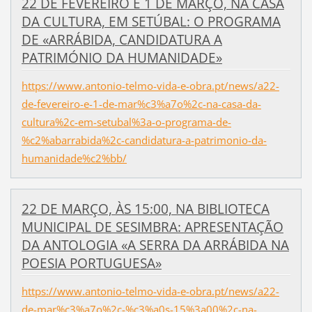
22 DE FEVEREIRO E 1 DE MARÇO, NA CASA
DA CULTURA, EM SETÚBAL: O PROGRAMA
DE «ARRÁBIDA, CANDIDATURA A
PATRIMÓNIO DA HUMANIDADE»
https://www.antonio-telmo-vida-e-obra.pt/news/a22-
de-fevereiro-e-1-de-mar%c3%a7o%2c-na-casa-da-
cultura%2c-em-setubal%3a-o-programa-de-
%c2%abarrabida%2c-candidatura-a-patrimonio-da-
humanidade%c2%bb/
22 DE MARÇO, ÀS 15:00, NA BIBLIOTECA
MUNICIPAL DE SESIMBRA: APRESENTAÇÃO
DA ANTOLOGIA «A SERRA DA ARRÁBIDA NA
POESIA PORTUGUESA»
https://www.antonio-telmo-vida-e-obra.pt/news/a22-
de-mar%c3%a7o%2c-%c3%a0s-15%3a00%2c-na-