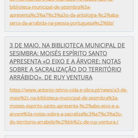
biblioteca-municipal-de-sesimbra%3a-
apresenta%c3%a7%c3%a3o-da-antologia-%c2%aba-
serra-da-arrabida-na-peosia-portuguesa%c2%bb/
3 DE MAIO, NA BIBLIOTECA MUNICIPAL DE
SESIMBRA: MOISÉS ESPÍRITO SANTO
APRESENTA «O EIXO E A ÁRVORE: NOTAS
SOBRE A SACRALIZAÇÃO DO TERRITÓRIO
ARRÁBIDO», DE RUY VENTURA
https://www.antonio-telmo-vida-e-obra.pt/news/a3-de-
maio%2c-na-biblioteca-municipal-de-sesimbra%3a-
moises-espirito-santo-apresenta-%c2%abo-eixo-e-a-
arvore%3a-notas-sobre-a-sacraliza%c3%a7%c3%a3o-
do-territorio-arrabido%c2%bb%2c-de-ruy-ventura-/