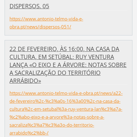
DISPERSOS. 05
https://www.antonio-telmo-vida-e-
obra.pt/news/dispersos-051/
22 DE FEVEREIRO, ÀS 16:00, NA CASA DA
CULTURA, EM SETÚBAL: RUY VENTURA
LANÇA «O EIXO E A ÁRVORE: NOTAS SOBRE
A SACRALIZAÇÃO DO TERRITÓRIO
ARRÁBIDO»
https://www.antonio-telmo-vida-e-obra.pt/news/a22-
de-fevereiro%2c-%c3%a0s-16%3a00%2c-na-casa-da-
cultura%2c-em-setubal%3a-ruy-ventura-lan%c3%a7a-
%c2%abo-eixo-e-a-arvore%3a-notas-sobre-a-
sacraliza%c3%a7%c3%a3o-do-territorio-
arrabido%c2%bb-/