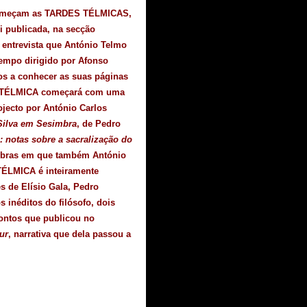
 começam as TARDES TÉLMICAS,
i publicada, na secção
entrevista que António Telmo
tempo dirigido por Afonso
mos a conhecer as suas páginas
RDE TÉLMICA começará com uma
jecto por António Carlos
Silva em Sesimbra
, de Pedro
: notas sobre a sacralização do
 obras em que também António
TÉLMICA é inteiramente
 de Elísio Gala, Pedro
 inéditos do filósofo, dois
ontos que publicou no
ur
, narrativa que dela passou a