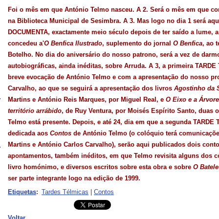
Foi o mês em que António Telmo
nasceu
. A 2. Será o mês em que
na Biblioteca Municipal de Sesimbra. A 3. Mas logo no dia 1 será aqu
DOCUMENTA, exactamente meio século depois de ter saído a lume, a 
concedeu a'
O Benfica Ilustrado
, suplemento do jornal
O Benfica
, ao 
Botelho. No dia do aniversário do nosso patrono, será a vez de dar
autobiográficas, ainda inéditas, sobre Arruda. A 3, a primeira TA
breve evocação de António Telmo e com a apresentação do nosso pro
Carvalho, ao que se seguirá a apresentação dos livros
Agostinho da 
Martins e António Reis Marques, por Miguel Real, e
O Eixo e a Árvore
território arrábido
, de Ruy Ventura, por Moisés Espírito Santo, duas
Telmo está presente. Depois, e até 24, dia em que a segunda TARDE 
dedicada aos
Contos
de António Telmo (o colóquio terá comunicações
Martins e António Carlos Carvalho), serão aqui publicados dois contos
apontamentos, também inéditos, em que Telmo revisita alguns dos c
livro homónimo, e diversos escritos sobre esta obra e sobre
O Batele
ser parte integrante logo na edição de 1999.
Etiquetas
:
Tardes Télmicas
|
Contos
Voltar