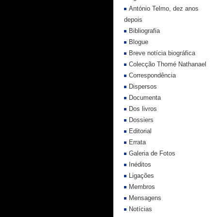
António Telmo, dez anos
depois
Bibliografia
Blogue
Breve notícia biográfica
Colecção Thomé Nathanael
Correspondência
Dispersos
Documenta
Dos livros
Dossiers
Editorial
Errata
Galeria de Fotos
Inéditos
Ligações
Membros
Mensagens
Notícias