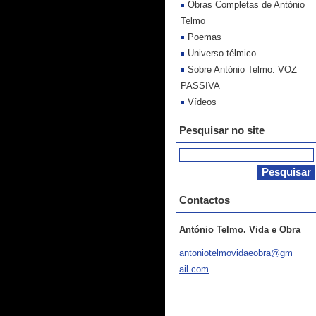
Obras Completas de António
Telmo
Poemas
Universo télmico
Sobre António Telmo: VOZ
PASSIVA
Vídeos
Pesquisar no site
Contactos
António Telmo. Vida e Obra
antoniot
elmovida
eobra@gm
ail.com