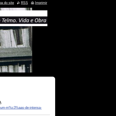
a do site
RSS
Imprimir
A
a-um-m%c3%aas-de-intensa-