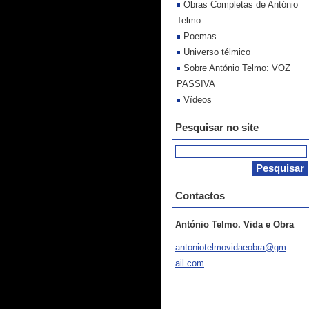
Obras Completas de António
Telmo
Poemas
Universo télmico
Sobre António Telmo: VOZ
PASSIVA
Vídeos
Pesquisar no site
Contactos
António Telmo. Vida e Obra
antoniot
elmovida
eobra@gm
ail.com