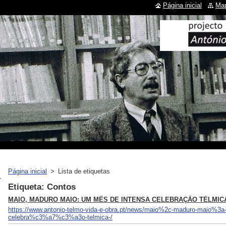
Página inicial
Map
Página inicial
>
Lista de etiquetas
Etiqueta: Contos
MAIO, MADURO MAIO: UM MÊS DE INTENSA CELEBRAÇÃO TÉLMIC
https://www.antonio-telmo-vida-e-obra.pt/news/maio%2c-maduro-maio%3
celebra%c3%a7%c3%a3o-telmica-/