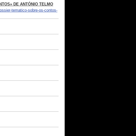
ONTOS» DE ANTÓNIO TELMO
ossier-tematico-sobre-os-contos-