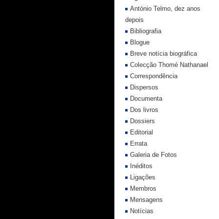
António Telmo, dez anos
depois
Bibliografia
Blogue
Breve notícia biográfica
Colecção Thomé Nathanael
Correspondência
Dispersos
Documenta
Dos livros
Dossiers
Editorial
Errata
Galeria de Fotos
Inéditos
Ligações
Membros
Mensagens
Notícias