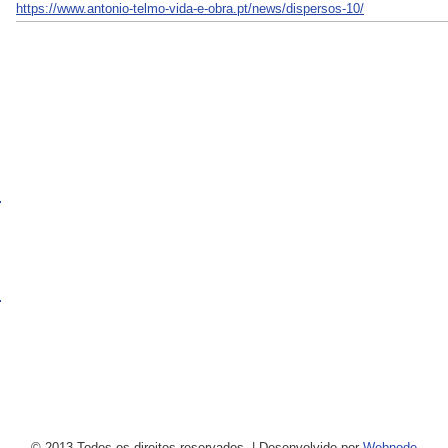
https://www.antonio-telmo-vida-e-obra.pt/news/dispersos-10/
© 2013 Todos os direitos reservados.
|
Desenvolvido por
Webnode