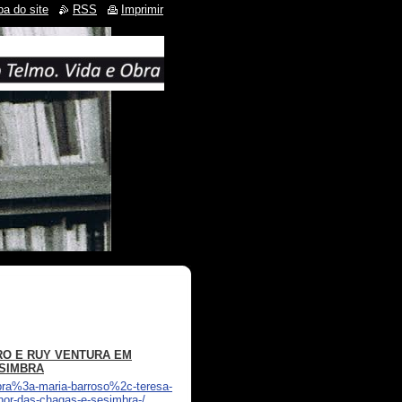
a do site
RSS
Imprimir
RO E RUY VENTURA EM
ESIMBRA
mbra%3a-maria-barroso%2c-teresa-
hor-das-chagas-e-sesimbra-/