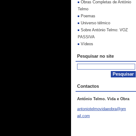
Obras Completas de António
Telmo
Poemas
Universo télmico
Sobre António Telmo: VOZ
PASSIVA
Vídeos
Pesquisar no site
Contactos
António Telmo. Vida e Obra
antoniot
elmovida
eobra@gm
ail.com