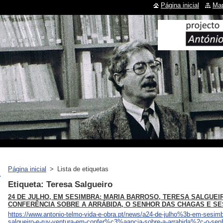
Página inicial
Map
Página inicial
>
Lista de etiquetas
Etiqueta: Teresa Salgueiro
24 DE JULHO, EM SESIMBRA: MARIA BARROSO, TERESA SALGUEI
CONFERÊNCIA SOBRE A ARRÁBIDA, O SENHOR DAS CHAGAS E S
https://www.antonio-telmo-vida-e-obra.pt/news/a24-de-julho%3b-em-sesi
salgueiro-e-ruy-ventura-em-confer%c3%aancia-sobre-a-arrabida%2c-o-sen