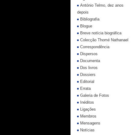
António Telmo, dez anos
depois
Bibliografia
Blogue
Breve notícia biográfica
Colecção Thomé Nathanael
Correspondência
Dispersos
Documenta
Dos livros
Dossiers
Editorial
Errata
Galeria de Fotos
Inéditos
Ligações
Membros
Mensagens
Notícias