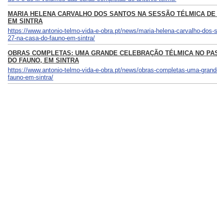
MARIA HELENA CARVALHO DOS SANTOS NA SESSÃO TÉLMICA DE D
EM SINTRA
https://www.antonio-telmo-vida-e-obra.pt/news/maria-helena-carvalho-dos-
27-na-casa-do-fauno-em-sintra/
OBRAS COMPLETAS: UMA GRANDE CELEBRAÇÃO TÉLMICA NO PA
DO FAUNO, EM SINTRA
https://www.antonio-telmo-vida-e-obra.pt/news/obras-completas-uma-grand
fauno-em-sintra/