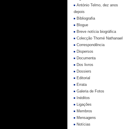
António Telmo, dez anos
depois
Bibliografia
Blogue
Breve notícia biográfica
Colecção Thomé Nathanael
Correspondência
Dispersos
Documenta
Dos livros
Dossiers
Editorial
Errata
Galeria de Fotos
Inéditos
Ligações
Membros
Mensagens
Notícias