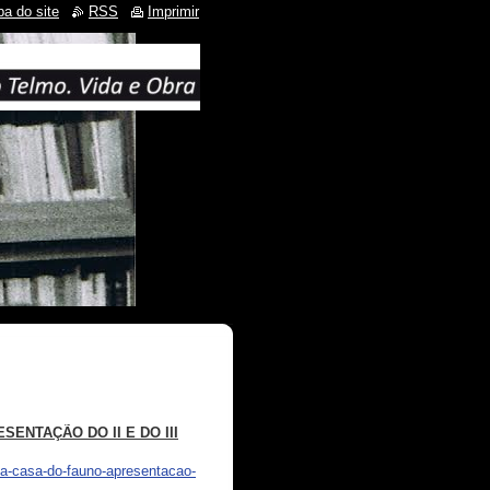
a do site
RSS
Imprimir
SENTAÇÃO DO II E DO III
na-casa-do-fauno-apresentacao-