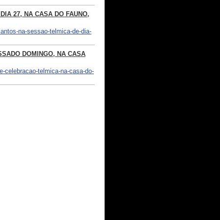
IA 27, NA CASA DO FAUNO,
santos-na-sessao-telmica-de-dia-
SSADO DOMINGO, NA CASA
e-celebracao-telmica-na-casa-do-