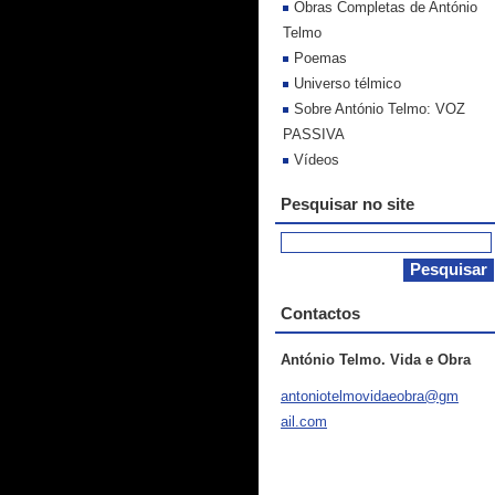
Obras Completas de António
Telmo
Poemas
Universo télmico
Sobre António Telmo: VOZ
PASSIVA
Vídeos
Pesquisar no site
Contactos
António Telmo. Vida e Obra
antoniot
elmovida
eobra@gm
ail.com