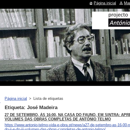
Página inicial
Map
Página inicial
>
Lista de etiquetas
Etiqueta: José Madeira
27 DE SETEMBRO, ÀS 16:00, NA CASA DO FAUNO, EM SINTRA: APRE
VOLUMES DAS OBRAS COMPLETAS DE ANTÓNIO TELMO
https://www.antonio-telmo-vida-e-obra.pt/news/a27-de-setembro-as-16-00-
do-ii-e-do-iii-volumes-das-obras-completas-de-antonio-telmo/