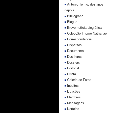
António Telmo, dez anos
depois
Bibliografia
Blogue
Breve notícia biográfica
Colecção Thomé Nathanael
Correspondência
Dispersos
Documenta
Dos livros
Dossiers
Editorial
Errata
Galeria de Fotos
Inéditos
Ligações
Membros
Mensagens
Notícias