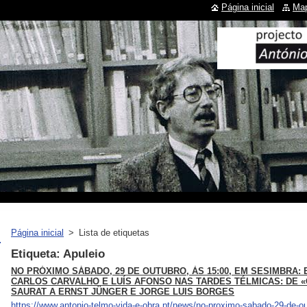
Página inicial
Map
Página inicial
>
Lista de etiquetas
Etiqueta: Apuleio
NO PRÓXIMO SÁBADO, 29 DE OUTUBRO, ÀS 15:00, EM SESIMBRA: 
CARLOS CARVALHO E LUÍS AFONSO NAS TARDES TÉLMICAS: DE «
SAURAT A ERNST JÜNGER E JORGE LUIS BORGES
https://www.antonio-telmo-vida-e-obra.pt/news/no-proximo-sabado-29-de-o