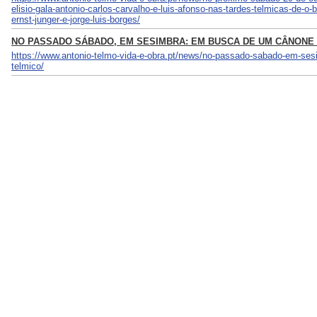
elisio-gala-antonio-carlos-carvalho-e-luis-afonso-nas-tardes-telmicas-de-o-b
ernst-junger-e-jorge-luis-borges/
NO PASSADO SÁBADO, EM SESIMBRA: EM BUSCA DE UM CÂNONE
https://www.antonio-telmo-vida-e-obra.pt/news/no-passado-sabado-em-se
telmico/