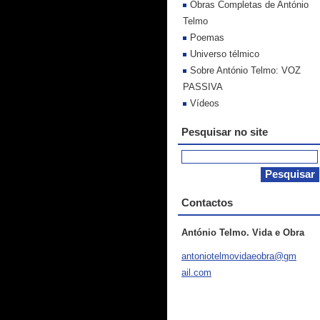
Obras Completas de António
Telmo
Poemas
Universo télmico
Sobre António Telmo: VOZ
PASSIVA
Vídeos
Pesquisar no site
Contactos
António Telmo. Vida e Obra
antoniot
elmovida
eobra@gm
ail.com