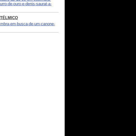
urro-de-ouro-e-denis-saurat-a-
 TÉLMICO
simbra-em-busca-de-um-canone-