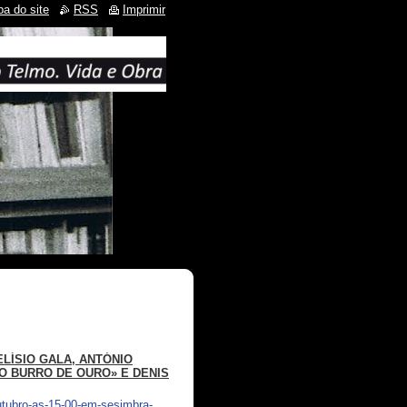
a do site
RSS
Imprimir
ELÍSIO GALA, ANTÓNIO
O BURRO DE OURO» E DENIS
utubro-as-15-00-em-sesimbra-