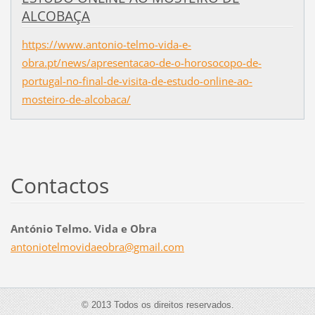
ALCOBAÇA
https://www.antonio-telmo-vida-e-
obra.pt/news/apresentacao-de-o-horosocopo-de-
portugal-no-final-de-visita-de-estudo-online-ao-
mosteiro-de-alcobaca/
Contactos
António Telmo. Vida e Obra
antoniot
elmovida
eobra@gm
ail.com
© 2013 Todos os direitos reservados.