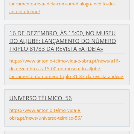
lancamento-de-a-ideia-com-um-dialogo-inedito-de-
antonio-telmo/
16 DE DEZEMBRO, ÀS 15:00, NO MUSEU
DO ALJUBE: LANÇAMENTO DO NÚMERO
TRIPLO 81/83 DA REVISTA «A IDEIA»
https://www.antonio-telmo-vida-e-obra.pt/news/a16-
de-dezembro-as-15-00-no-museu-do-aljube-
lancamento-do-numero-triplo-81-83-da-revista-a-ideia/
UNIVERSO TÉLMICO. 56
https://www.antonio-telmo-vida-e-
obra.pt/news/universo-telmico-56/