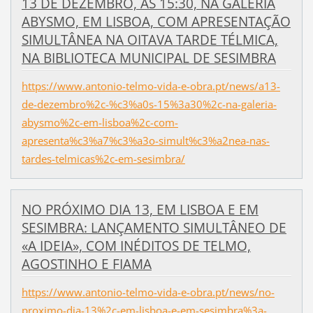
13 DE DEZEMBRO, ÀS 15:30, NA GALERIA
ABYSMO, EM LISBOA, COM APRESENTAÇÃO
SIMULTÂNEA NA OITAVA TARDE TÉLMICA,
NA BIBLIOTECA MUNICIPAL DE SESIMBRA
https://www.antonio-telmo-vida-e-obra.pt/news/a13-
de-dezembro%2c-%c3%a0s-15%3a30%2c-na-galeria-
abysmo%2c-em-lisboa%2c-com-
apresenta%c3%a7%c3%a3o-simult%c3%a2nea-nas-
tardes-telmicas%2c-em-sesimbra/
NO PRÓXIMO DIA 13, EM LISBOA E EM
SESIMBRA: LANÇAMENTO SIMULTÂNEO DE
«A IDEIA», COM INÉDITOS DE TELMO,
AGOSTINHO E FIAMA
https://www.antonio-telmo-vida-e-obra.pt/news/no-
proximo-dia-13%2c-em-lisboa-e-em-sesimbra%3a-