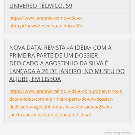
UNIVERSO TÉLMICO. 59
https://www.antonio-telmo-vida-e-
obra.pt/news/universo-telmico-59/
NOVA DATA: REVISTA «A IDEIA» COM A
PRIMEIRA PARTE DE UM DOSSIER
DEDICADO A AGOSTINHO DA SILVA É
LANÇADA A 26 DE JANEIRO, NO MUSEU DO
ALJUBE, EM LISBOA
https://www.antonio-telmo-vida-e-obra.pt/news/nova-
data-a-ideia-com-a-primeira-parte-de-um-dossier-
dedicado-a-agostinho-da-silva-e-lancada-a-26-de-
janeiro-no-museu-do-aljube-em-lisboa/