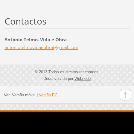
Contactos
António Telmo. Vida e Obra
antoniot
elmovida
eobra@gm
ail.com
© 2013 Todos os direitos reservados.
Desenvolvido por
Webnode
Ver:
Versão móvel
|
Versão PC