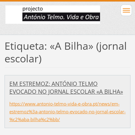
Etiqueta: «A Bilha» (jornal
escolar)
EM ESTREMOZ: ANTÓNIO TELMO
EVOCADO NO JORNAL ESCOLAR «A BILHA»
https://www.antonio-telmo-vida-e-obra.pt/news/em-
estremoz%3a-antonio-telmo-evocado-no-jornal-escolar-
%c2%aba-bilha%c2%bb/