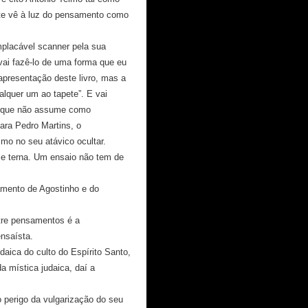
oite vê à luz do pensamento como
mplacável scanner pela sua
 vai fazê-lo de uma forma que eu
presentação deste livro, mas a
alquer um ao tapete”. E vai
ao que não assume como
ara Pedro Martins, o
mo no seu atávico ocultar.
se terna. Um ensaio não tem de
amento de Agostinho e do
tre pensamentos é a
nsaísta.
daica do culto do Espírito Santo,
a mística judaica, daí a
 perigo da vulgarização do seu