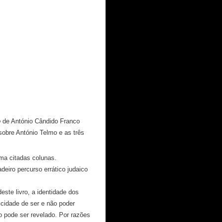
o
de António Cândido Franco
 sobre António Telmo e as três
cima citadas colunas.
deiro percurso errático judaico
ste livro, a identidade dos
icidade de ser e não poder
pode ser revelado. Por razões