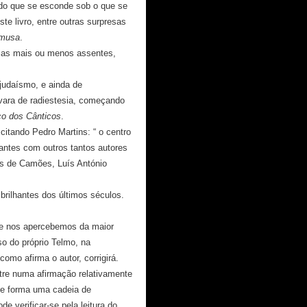
 do que se esconde sob o que se
te livro, entre outras surpresas
 musa
.
eias mais ou menos assentes,
 judaísmo, e ainda de
vara de radiestesia, começando
co dos Cânticos
.
itando Pedro Martins: “ o centro
ogantes com outros tantos autores
ís de Camões, Luís António
brilhantes dos últimos séculos.
ue nos apercebemos da maior
o do próprio Telmo, na
omo afirma o autor, corrigirá.
stre numa afirmação relativamente
 se forma uma cadeia de
 verificar-se pela leitura do