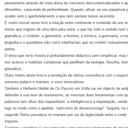
pensamento através de meia dúzia de conceitos descontextualizados e a
difundidos, carecendo de profundidade. Quando, afinal, ao seu paradoxal
aceder sem o aprofundamento a que nem sempre temos assistido.
É muito visível neste livro a relação entre continente e conteúdo de uns 
textos que migram de uma obra para outra, o que faz todo o sentido num 
gramática, o símbolo, a geometria, a historia, a mística, a guematria, a trad
biografia e o quotidiano não como interfractais que se contêm mutuamente
partes.
O texto que no-lo mostra é profundamente didáctico sem simplificar, mas
nos acesso a matérias complexas que partilham da teologia, filosofia, teurgi
gramática…
Outro mérito deste livro é a revelação de íntima convivência com o espect
universo judaico e marrano, e seus teorizadores.
Também o Herberto Helder de
Os Passos em Volta
vai ser objecto de aná
defender a sua tese de marranismo, as mesmas duas ferramentas com qu
judaísmo aos olhos dos inquisidores: a inteligência e a inquietação, sendo
logo no modo como o apelida: “outro livro do desassossego”. Seguirá, na 
segundo Telmo prevalece no marrano por via da duplicidade entre o credo i
imposto.
Também a metáfora é aqui apreciada como precioso instrumento de dissim