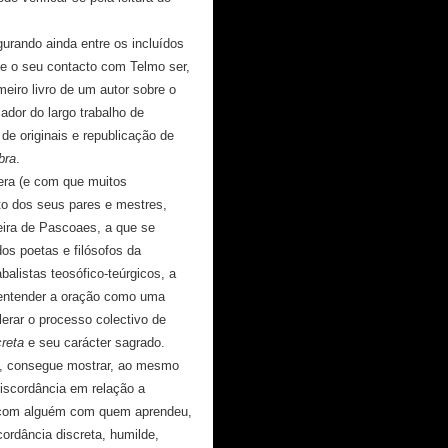
gurando ainda entre os incluídos
 e o seu contacto com Telmo ser,
meiro livro de um autor sobre o
ador do largo trabalho de
e originais e republicação de
bra
.
era (e com que muitos
to dos seus pares e mestres,
ira de Pascoaes, a que se
os poetas e filósofos da
balistas teosófico-teúrgicos, a
 entender a oração como uma
lerar o processo colectivo de
reta
e seu carácter sagrado.
am, consegue mostrar, ao mesmo
iscordância em relação a
ar com alguém com quem aprendeu,
ordância discreta, humilde,