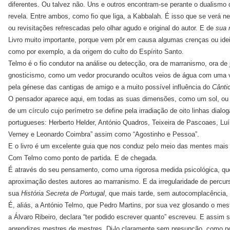
diferentes. Ou talvez não. Uns e outros encontram-se perante o dualismo
revela. Entre ambos, como fio que liga, a Kabbalah. É isso que se verá nes
ou revisitações refrescadas pelo olhar agudo e original do autor. E de
sua
Livro muito importante, porque vem pôr em causa algumas crenças ou id
como por exemplo, a da origem do culto do Espírito Santo.
Telmo é o fio condutor na análise ou detecção, ora de marranismo, ora de
gnosticismo, como um vedor procurando ocultos veios de água com uma 
pela génese das cantigas de amigo e a muito possível influência do
Cânti
O pensador aparece aqui, em todas as suas dimensões, como um sol, ou c
de um círculo cujo perímetro se define pela irradiação de oito linhas dial
portugueses: Herberto Helder, António Quadros, Teixeira de Pascoaes, Lu
Verney e Leonardo Coimbra” assim como “Agostinho e Pessoa”.
E o livro é um excelente guia que nos conduz pelo meio das mentes mais 
Com Telmo como ponto de partida. E de chegada.
É através do seu pensamento, como uma rigorosa medida psicológica, q
aproximação destes autores ao marranismo. E da irregularidade de percurs
sua
História Secreta de Portugal
, que mais tarde, sem autocomplacência, c
É, aliás, a António Telmo, que Pedro Martins, por sua vez glosando o me
a Álvaro Ribeiro, declara “ter podido escrever quanto” escreveu. E assim
aprendizes mestres de mestres. Di-lo claramente sem presunção, como pode