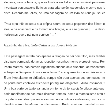
elegante, sem polémica, que se limita a ser fiel ao incontornável pensame
inventava personagens fictícias para criar polémica consigo mesmo nos jo
disto. Recordo-me, aliás, de uma passagem de um livro seu que já usei co
“Para o pai não existe a sua própria altura, existe a pequenez dos filhos; 
eles, e os acariciam e os tomam nos braços, e já são grandes […] e desco
horizontes que o pai nem sonhou […]”
Agostinho da Silva,
Sete Cartas a um Jovem Filósofo
Esta passagem retrata não apenas a relação de pai com filho, mas també
discípulo permeada de amor, respeito, reconhecimento e crescimento. Por
Pedro Martins, não nomeia Agostinho quando dele discorda, acrescenta
achega de Sampaio Bruno a este tema: “fazer guerra às ideias deixando 
É um livro altamente didáctico, porque não trata apenas dos conteúdos, 
de ponta num contexto ético feita por figuras elegantes. Muito inspirador, 
Uma boa parte do texto vai andar em torno da tensa cisão dilacerante que
pode manifestar-se das mais diversas formas, como o materialismo ateu o
os judeus secretos, podendo assumir ainda outros cambiantes, com a co
dividido entre o judaísmo e o cristianismo. Pode, contudo, materializar-se