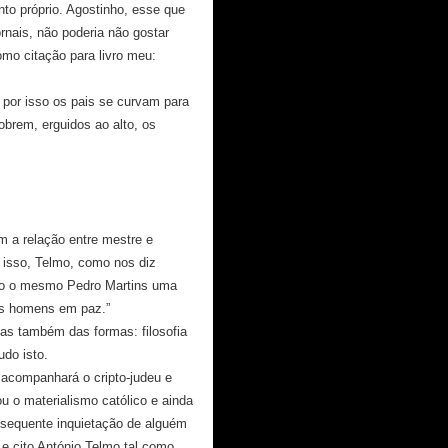
nto próprio. Agostinho, esse que
rnais, não poderia não gostar
mo citação para livro meu:
e por isso os pais se curvam para
brem, erguidos ao alto, os
m a relação entre mestre e
 isso, Telmo, como nos diz
ndo o mesmo Pedro Martins uma
os homens em paz.”
mas também das formas: filosofia
tudo isto.
 acompanhará o cripto-judeu e
u o materialismo católico e ainda
nsequente inquietação de alguém
, e cito António Telmo tal como