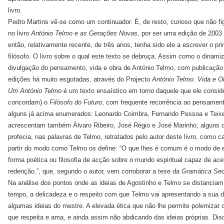
livro.
Pedro Martins vê-se como um continuador. É, de resto, curioso que não fi
no livro
António Telmo e as Gerações Novas
, por ser uma edição de 2003
então, relativamente recente, de três anos, tenha sido ele a escrever o pri
filósofo. O livro sobre o qual este texto se debruça. Assim como o dinamiz
divulgação do pensamento, vida e obra de António Telmo, com publicação d
edições há muito esgotadas, através do Projecto
António Telmo. Vida e O
Um António Telmo
é um texto ensaístico em torno daquele que ele consid
concordam) o
Filósofo do Futuro
, com frequente recorrência ao pensamen
alguns já acima enumerados: Leonardo Coimbra, Fernando Pessoa e Teixe
acrescentam também Álvaro Ribeiro, José Régio e José Marinho, alguns d
profecia, nas palavras de Telmo, retratados pelo autor deste livro, como ca
partir do modo como Telmo os define: “O que lhes é comum é o modo de
forma poética ou filosofia de acção sobre o mundo espiritual capaz de ace
redenção.”, que, segundo o autor, vem corroborar a tese da
Gramática Sec
Na análise dos pontos onde as ideias de Agostinho e Telmo se distanci
tempo, a delicadeza e o respeito com que Telmo vai apresentando a sua d
algumas ideias do mestre. A elevada ética que não lhe permite polemiz
que respeita e ama, e ainda assim não abdicando das ideias próprias. Disc