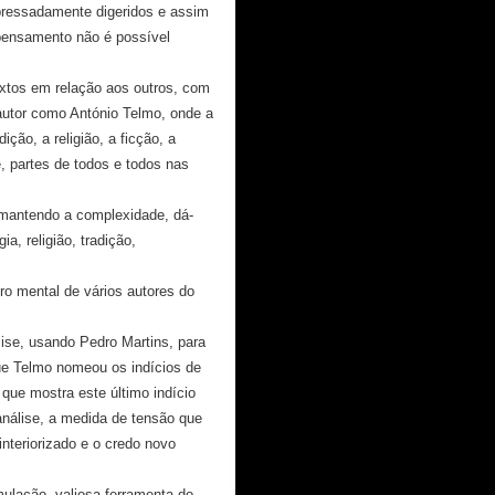
pressadamente digeridos e assim
 pensamento não é possível
textos em relação aos outros, com
autor como António Telmo, onde a
ição, a religião, a ficção, a
, partes de todos e todos nas
 mantendo a complexidade, dá-
a, religião, tradição,
ro mental de vários autores do
lise, usando Pedro Martins, para
e Telmo nomeou os indícios de
 que mostra este último indício
análise, a medida de tensão que
nteriorizado e o credo novo
ulação, valiosa ferramenta do