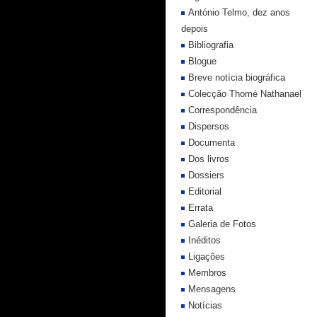
António Telmo, dez anos
depois
Bibliografia
Blogue
Breve notícia biográfica
Colecção Thomé Nathanael
Correspondência
Dispersos
Documenta
Dos livros
Dossiers
Editorial
Errata
Galeria de Fotos
Inéditos
Ligações
Membros
Mensagens
Notícias