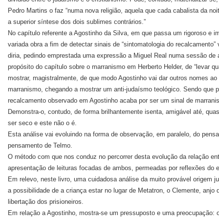
Pedro Martins o faz “numa nova religião, aquela que cada cabalista da n
a superior síntese dos dois sublimes contrários.”
No capítulo referente a Agostinho da Silva, em que passa um rigoroso e i
variada obra a fim de detectar sinais de “sintomatologia do recalcamento”
diria, pedindo emprestada uma expressão a Miguel Real numa sessão de a
propósito do capítulo sobre o marranismo em Herberto Helder, de “levar qu
mostrar, magistralmente, de que modo Agostinho vai dar outros nomes 
marranismo, chegando a mostrar um anti-judaísmo teológico. Sendo que p
recalcamento observado em Agostinho acaba por ser um sinal de marranis
Demonstra-o, contudo, de forma brilhantemente isenta, amigável até, qua
ser seco e este não o é.
Esta análise vai evoluindo na forma de observação, em paralelo, do pens
pensamento de Telmo.
O método com que nos conduz no percorrer desta evolução da relação en
apresentação de leituras focadas de ambos, permeadas por reflexões do e
Em relevo, neste livro, uma cuidadosa análise da muito provável origem ju
a possibilidade de a criança estar no lugar de Metatron, o Clemente, anjo d
libertação dos prisioneiros.
Em relação a Agostinho, mostra-se um pressuposto e uma preocupação: o