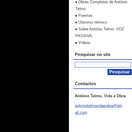
Obras Completas de António
Telmo
Poemas
Universo télmico
Sobre António Telmo: VOZ
PASSIVA
Vídeos
Pesquisar no site
Contactos
António Telmo. Vida e Obra
antoniot
elmovida
eobra@gm
ail.com