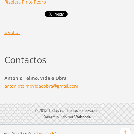
Risoleta Pinto Pedro
« Voltar
Contactos
António Telmo. Vida e Obra
antoniot
elmovida
eobra@gm
ail.com
© 2013 Todos os direitos reservados.
Desenvolvido por
Webnode
Ver:
Versão móvel
|
Versão PC