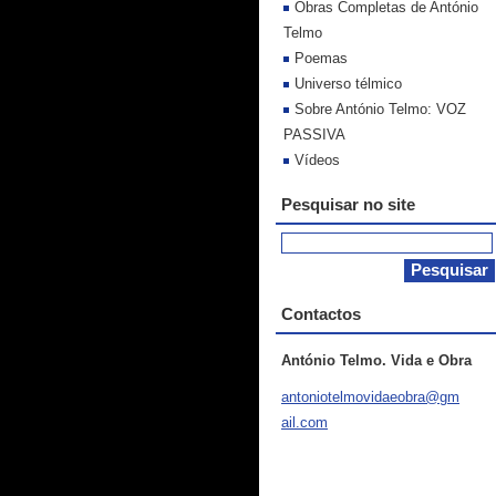
Obras Completas de António
Telmo
Poemas
Universo télmico
Sobre António Telmo: VOZ
PASSIVA
Vídeos
Pesquisar no site
Contactos
António Telmo. Vida e Obra
antoniot
elmovida
eobra@gm
ail.com