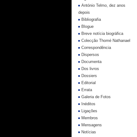
António Telmo, dez anos
depois
Bibliografia
Blogue
Breve notícia biográfica
Colecção Thomé Nathanael
Correspondência
Dispersos
Documenta
Dos livros
Dossiers
Editorial
Errata
Galeria de Fotos
Inéditos
Ligações
Membros
Mensagens
Notícias