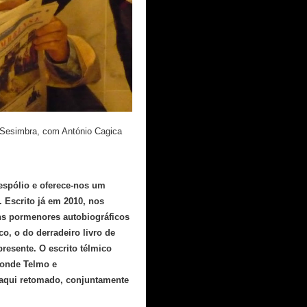
e Sesimbra, com António Cagica
espólio e oferece-nos um
 Escrito já em 2010, nos
ns pormenores autobiográficos
o, o do derradeiro livro de
resente. O escrito télmico
 onde Telmo e
 aqui retomado, conjuntamente