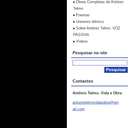
Obras Completas de António
Telmo
Poemas
Universo télmico
Sobre António Telmo: VOZ
PASSIVA
Vídeos
Pesquisar no site
Contactos
António Telmo. Vida e Obra
antoniot
elmovida
eobra@gm
ail.com