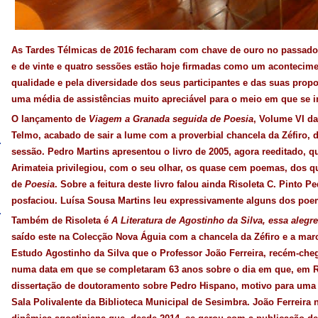
As Tardes Télmicas de 2016 fecharam com chave de ouro no passado 
e de vinte e quatro sessões estão hoje firmadas como um acontecimen
qualidade e pela diversidade dos seus participantes e das suas prop
uma média de assistências muito apreciável para o meio em que se 
O lançamento de
Viagem a Granada seguida de Poesia
, Volume VI d
Telmo, acabado de sair a lume com a proverbial chancela da Zéfiro, d
sessão. Pedro Martins apresentou o livro de 2005, agora reeditado, 
Arimateia privilegiou, com o seu olhar, os quase cem poemas, dos q
de
Poesia
. Sobre a feitura deste livro falou ainda Risoleta C. Pinto 
posfaciou. Luísa Sousa Martins leu expressivamente alguns dos poe
Também de Risoleta é
A Literatura de Agostinho da Silva, essa alegr
saído este na Colecção Nova Águia com a chancela da Zéfiro e a ma
Estudo Agostinho da Silva que o Professor João Ferreira, recém-cheg
numa data em que se completaram 63 anos sobre o dia em que, em 
dissertação de doutoramento sobre Pedro Hispano, motivo para uma v
Sala Polivalente da Biblioteca Municipal de Sesimbra. João Ferreira 