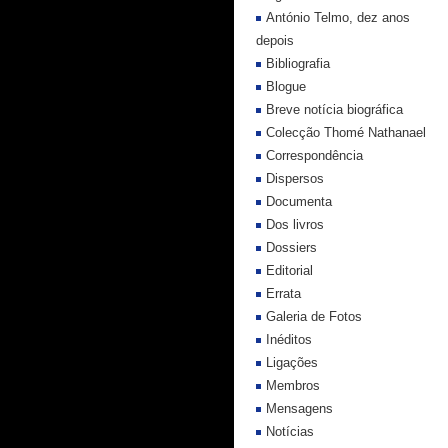
António Telmo, dez anos
depois
Bibliografia
Blogue
Breve notícia biográfica
Colecção Thomé Nathanael
Correspondência
Dispersos
Documenta
Dos livros
Dossiers
Editorial
Errata
Galeria de Fotos
Inéditos
Ligações
Membros
Mensagens
Notícias