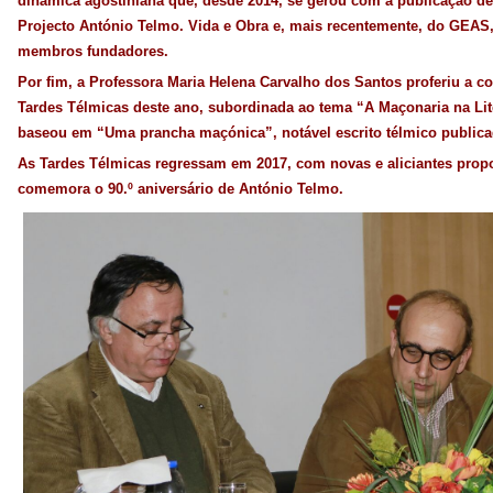
dinâmica agostiniana que, desde 2014, se gerou com a publicação de
Projecto António Telmo. Vida e Obra e, mais recentemente, do GEAS,
membros fundadores.
Por fim, a Professora Maria Helena Carvalho dos Santos proferiu a c
Tardes Télmicas deste ano, subordinada ao tema “A Maçonaria na Lit
baseou em “Uma prancha maçónica”, notável escrito télmico publi
As Tardes Télmicas regressam em 2017, com novas e aliciantes prop
comemora o 90.º aniversário de António Telmo.