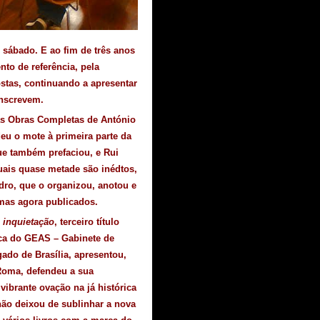
sábado. E ao fim de três anos
to de referência, pela
ostas, continuando a apresentar
inscrevem.
as Obras Completas de António
eu o mote à primeira parte da
que também prefaciou, e Rui
uais quase metade são inédtos,
Pedro, que o organizou, anotou e
mas agora publicados.
e inquietação
, terceiro título
rca do GEAS – Gabinete de
ado de Brasília, apresentou,
Roma, defendeu a sua
ibrante ovação na já histórica
não deixou de sublinhar a nova