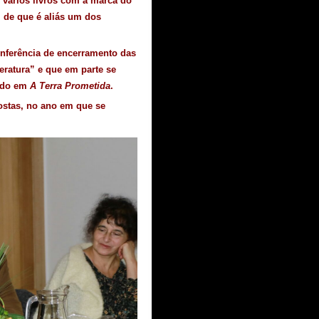
 vários livros com a marca do
 de que é aliás um dos
onferência de encerramento das
eratura” e que em parte se
cado em
A Terra Prometida
.
ostas, no ano em que se