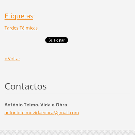
Etiquetas
:
Tardes Télmicas
« Voltar
Contactos
António Telmo. Vida e Obra
antoniot
elmovida
eobra@gm
ail.com