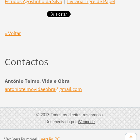
Estudos Agostinho da Silva
|
Livraria Tigre de Papel
« Voltar
Contactos
António Telmo. Vida e Obra
antoniot
elmovida
eobra@gm
ail.com
© 2013 Todos os direitos reservados.
Desenvolvido por
Webnode
Ver:
Versão móvel
|
Versão PC