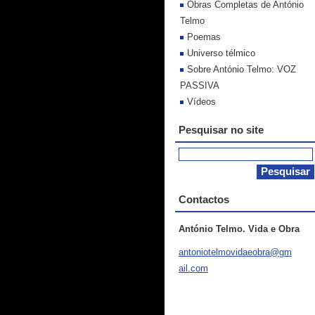
Obras Completas de António
Telmo
Poemas
Universo télmico
Sobre António Telmo: VOZ
PASSIVA
Vídeos
Pesquisar no site
Contactos
António Telmo. Vida e Obra
antoniot
elmovida
eobra@gm
ail.com