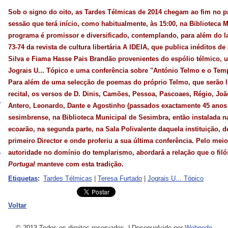
Sob o signo do oito, as Tardes Télmicas de 2014 chegam ao fim no
sessão que terá início, como habitualmente, às 15:00, na Biblioteca 
programa é promissor e diversificado, contemplando, para além do
73-74 da revista de cultura libertária A IDEIA, que publica inéditos 
Silva e Fiama Hasse Pais Brandão provenientes do espólio télmico, u
Jograis U... Tópico e uma conferência sobre "António Telmo e o Tem
Para além de uma selecção de poemas do próprio Telmo, que serão li
recital, os versos de D. Dinis, Camões, Pessoa, Pascoaes, Régio, Jo
Antero, Leonardo, Dante e Agostinho (passados exactamente 45 anos 
sesimbrense, na Biblioteca Municipal de Sesimbra, então instalada n
ecoarão, na segunda parte, na Sala Polivalente daquela instituição, 
primeiro Director e onde proferiu a sua última conferência. Pelo mei
autoridade no domínio do templarismo, abordará a relação que o fil
Portugal
manteve com esta tradição.
Etiquetas
:
Tardes Télmicas
|
Teresa Furtado
|
Jograis U... Tópico
Voltar
© 2013 Todos os direitos reservados.
|
Desenvolvido por
Webnode