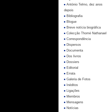
António Telmo, dez anos
depois
Bibliografia
Blogue
Breve notícia biográfica
Colecção Thomé Nathanael
Correspondência
Dispersos
Documenta
Dos livros
Dossiers
Editorial
Errata
Galeria de Fotos
Inéditos
Ligações
Membros
Mensagens
Notícias