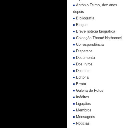
António Telmo, dez anos
depois
Bibliografia
Blogue
Breve notícia biográfica
Colecção Thomé Nathanael
Correspondência
Dispersos
Documenta
Dos livros
Dossiers
Editorial
Errata
Galeria de Fotos
Inéditos
Ligações
Membros
Mensagens
Notícias