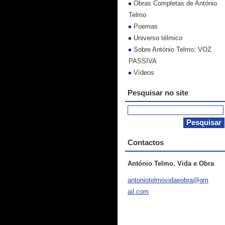
Obras Completas de António
Telmo
Poemas
Universo télmico
Sobre António Telmo: VOZ
PASSIVA
Vídeos
Pesquisar no site
Contactos
António Telmo. Vida e Obra
antoniot
elmovida
eobra@gm
ail.com