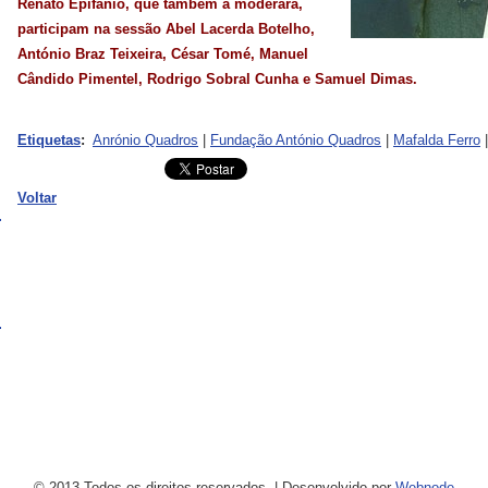
Renato Epifânio, que também a moderará,
participam na sessão Abel Lacerda Botelho,
António Braz Teixeira, César Tomé, Manuel
Cândido Pimentel, Rodrigo Sobral Cunha e Samuel Dimas.
Etiquetas
:
Anrónio Quadros
|
Fundação António Quadros
|
Mafalda Ferro
|
Voltar
© 2013 Todos os direitos reservados.
|
Desenvolvido por
Webnode