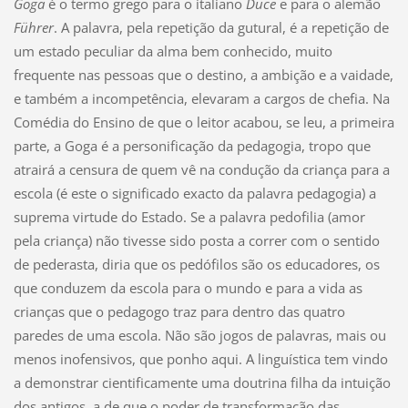
Goga
é o termo grego para o italiano
Duce
e para o alemão
Führer
. A palavra, pela repetição da gutural, é a repetição de
um estado peculiar da alma bem conhecido, muito
frequente nas pessoas que o destino, a ambição e a vaidade,
e também a incompetência, elevaram a cargos de chefia. Na
Comédia do Ensino de que o leitor acabou, se leu, a primeira
parte, a Goga é a personificação da pedagogia, tropo que
atrairá a censura de quem vê na condução da criança para a
escola (é este o significado exacto da palavra pedagogia) a
suprema virtude do Estado. Se a palavra pedofilia (amor
pela criança) não tivesse sido posta a correr com o sentido
de pederasta, diria que os pedófilos são os educadores, os
que conduzem da escola para o mundo e para a vida as
crianças que o pedagogo traz para dentro das quatro
paredes de uma escola. Não são jogos de palavras, mais ou
menos inofensivos, que ponho aqui. A linguística tem vindo
a demonstrar cientificamente uma doutrina filha da intuição
dos antigos, a de que o poder de transformação das