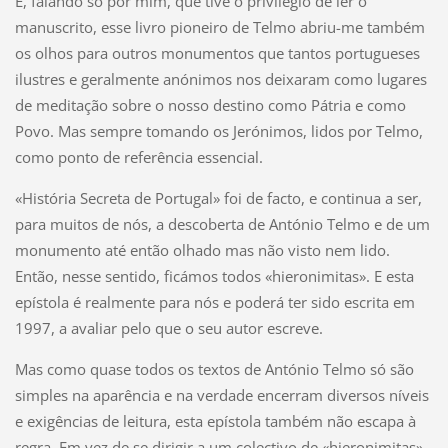
E, falando só por mim, que tive o privilégio de ler o
manuscrito, esse livro pioneiro de Telmo abriu-me também
os olhos para outros monumentos que tantos portugueses
ilustres e geralmente anónimos nos deixaram como lugares
de meditação sobre o nosso destino como Pátria e como
Povo. Mas sempre tomando os Jerónimos, lidos por Telmo,
como ponto de referência essencial.
«História Secreta de Portugal» foi de facto, e continua a ser,
para muitos de nós, a descoberta de António Telmo e de um
monumento até então olhado mas não visto nem lido.
Então, nesse sentido, ficámos todos «hieronimitas». E esta
epístola é realmente para nós e poderá ter sido escrita em
1997, a avaliar pelo que o seu autor escreve.
Mas como quase todos os textos de António Telmo só são
simples na aparência e na verdade encerram diversos níveis
e exigências de leitura, esta epístola também não escapa à
regra. Em vez de se dirigir a um colectivo de «hieronimitas»