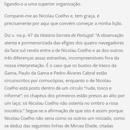
ligando-o a uma superior organização.
Comparei-me ao Nicolau Coelho e, tem graça, é
precisamente por aqui que convém começar a minha lição.
Diz v. na p. 47 da
História Secreta de Portugal
: “A observação
atenta e pormenorizada das efígies dos quatro navegadores
da face sul revela entre a de Nicolau Coelho e as dos outros
três diferenças assaz estranhas, incompreensíveis fora da
nossa interpretação. É o caso que os bustos de Vasco da
Gama, Paulo da Gama e Pedro Álvares Cabral estão
circunscritos por cornucópias, enquanto o de Nicolau
Coelho está posto dentro de um círculo “rude, tosco e
informe”; os chapéus dos primeiros estão presos ao alto por
um laço; só Nicolau Coelho não ostenta no ombro a rosa
iniciática.” Segue-se a afirmação de que isto é assim porque
Nicolau Coelho não seria como os outros um iniciado, como
se deduz das seguintes linhas de Mircea Eliade, citadas