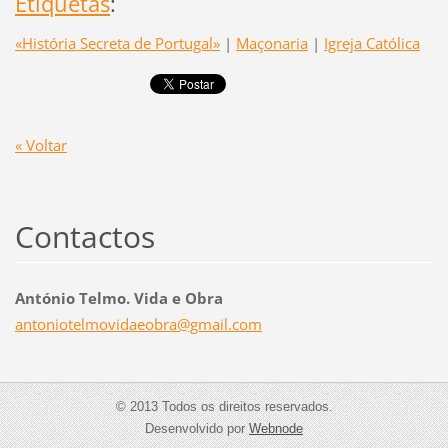
Etiquetas
:
«História Secreta de Portugal»
|
Maçonaria
|
Igreja Católica
« Voltar
Contactos
António Telmo. Vida e Obra
antoniot
elmovida
eobra@gm
ail.com
© 2013 Todos os direitos reservados.
Desenvolvido por
Webnode