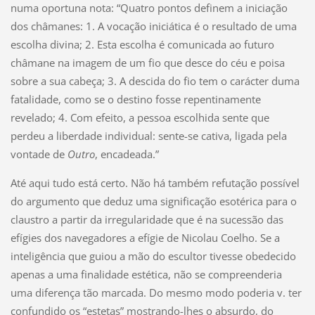
numa oportuna nota: “Quatro pontos definem a iniciação
dos châmanes: 1. A vocação iniciática é o resultado de uma
escolha divina; 2. Esta escolha é comunicada ao futuro
châmane na imagem de um fio que desce do céu e poisa
sobre a sua cabeça; 3. A descida do fio tem o carácter duma
fatalidade, como se o destino fosse repentinamente
revelado; 4. Com efeito, a pessoa escolhida sente que
perdeu a liberdade individual: sente-se cativa, ligada pela
vontade de
Outro
, encadeada.”
Até aqui tudo está certo. Não há também refutação possível
do argumento que deduz uma significação esotérica para o
claustro a partir da irregularidade que é na sucessão das
efígies dos navegadores a efígie de Nicolau Coelho. Se a
inteligência que guiou a mão do escultor tivesse obedecido
apenas a uma finalidade estética, não se compreenderia
uma diferença tão marcada. Do mesmo modo poderia v. ter
confundido os “estetas” mostrando-lhes o absurdo, do