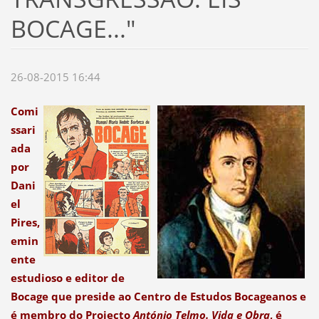
BOCAGE..."
26-08-2015 16:44
Comi
ssari
ada
por
Dani
el
Pires,
emin
ente
estudioso e editor de
Bocage que preside ao Centro de Estudos Bocageanos e
é membro do Projecto
António Telmo. Vida e Obra
, é