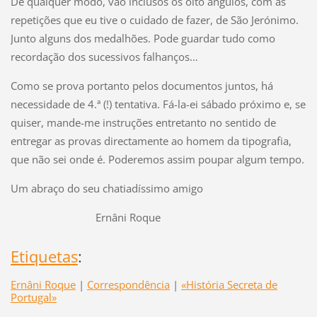
De qualquer modo, vão inclusos os oito ângulos, com as
repetições que eu tive o cuidado de fazer, de São Jerónimo.
Junto alguns dos medalhões. Pode guardar tudo como
recordação dos sucessivos falhanços…
Como se prova portanto pelos documentos juntos, há
necessidade de 4.ª (!) tentativa. Fá-la-ei sábado próximo e, se
quiser, mande-me instruções entretanto no sentido de
entregar as provas directamente ao homem da tipografia,
que não sei onde é. Poderemos assim poupar algum tempo.
Um abraço do seu chatiadíssimo amigo
Ernâni Roque
Etiquetas
:
Ernâni Roque
|
Correspondência
|
«História Secreta de
Portugal»