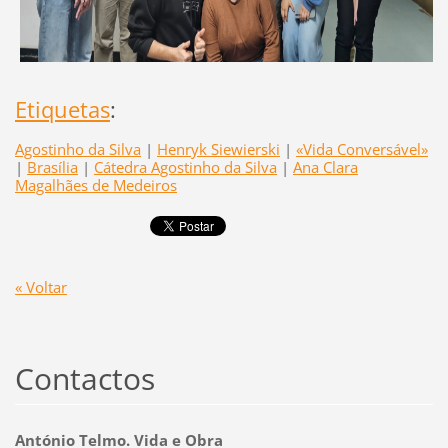
Etiquetas
:
Agostinho da Silva
|
Henryk Siewierski
|
«Vida Conversável»
|
Brasília
|
Cátedra Agostinho da Silva
|
Ana Clara
Magalhães de Medeiros
« Voltar
Contactos
António Telmo. Vida e Obra