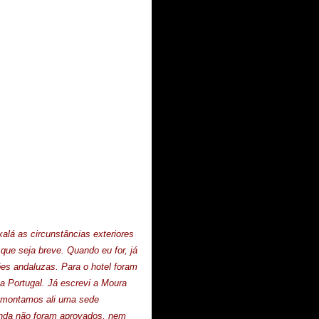
alá as circunstâncias exteriores
que seja breve. Quando eu for, já
s andaluzas. Para o hotel foram
a Portugal. Já escrevi a Moura
e montamos ali uma sede
ainda não foram aprovados, nem