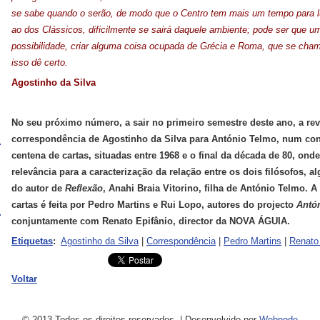
se sabe quando o serão, de modo que o Centro tem mais um tempo para lu
ao dos Clássicos, dificilmente se sairá daquele ambiente; pode ser que um
possibilidade, criar alguma coisa ocupada de Grécia e Roma, que se chame
isso dê certo.
Agostinho da Silva
No seu próximo número, a sair no primeiro semestre deste ano, a re
correspondência de Agostinho da Silva para António Telmo, num con
centena de cartas, situadas entre 1968 e o final da década de 80, ond
relevância para a caracterização da relação entre os dois filósofos, 
do autor de
Reflexão
, Anahi Braia Vitorino, filha de António Telmo. A
cartas é feita por Pedro Martins e Rui Lopo, autores do projecto
Antó
conjuntamente com Renato Epifânio, director da NOVA ÁGUIA.
Etiquetas
:
Agostinho da Silva
|
Correspondência
|
Pedro Martins
|
Renato 
Voltar
© 2013 Todos os direitos reservados.
|
Desenvolvido por
Webnode