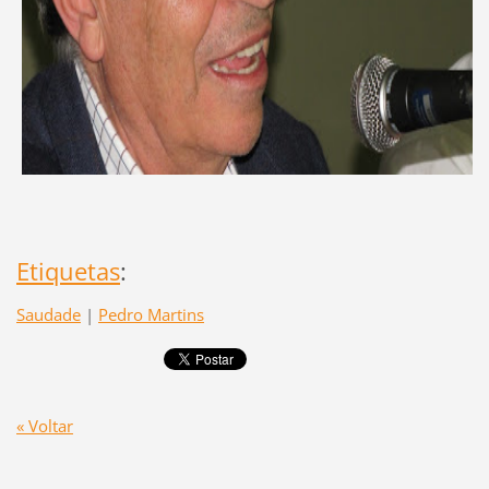
Etiquetas
:
Saudade
|
Pedro Martins
« Voltar