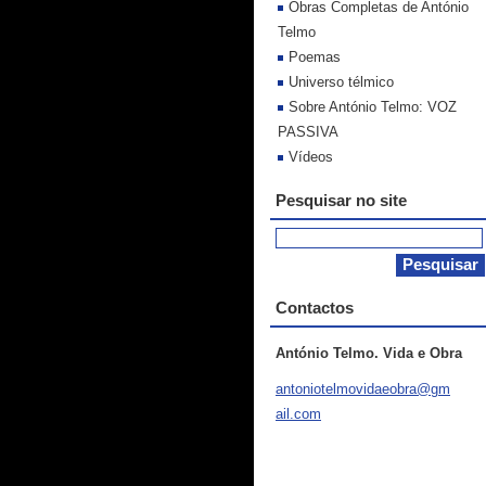
Obras Completas de António
Telmo
Poemas
Universo télmico
Sobre António Telmo: VOZ
PASSIVA
Vídeos
Pesquisar no site
Contactos
António Telmo. Vida e Obra
antoniot
elmovida
eobra@gm
ail.com