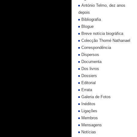
António Telmo, dez anos
depois
Bibliografia
Blogue
Breve notícia biográfica
Colecção Thomé Nathanael
Correspondência
Dispersos
Documenta
Dos livros
Dossiers
Editorial
Errata
Galeria de Fotos
Inéditos
Ligações
Membros
Mensagens
Notícias