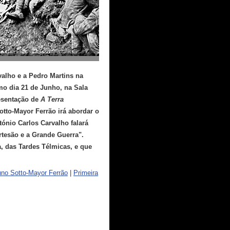
valho e a Pedro Martins na
imo dia 21 de Junho, na Sala
resentação de
A Terra
tto-Mayor Ferrão irá abordar o
ónio Carlos Carvalho falará
rtesão e a Grande Guerra".
a, das Tardes Télmicas, e que
no Sotto-Mayor Ferrão
|
Primeira