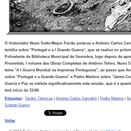
O historiador Nuno Sotto-Mayor Ferrão junta-se a António Carlos Car
tertúlia sobre "Portugal e a I Grande Guerra", que se realiza no próx
Polivalente de Biblioteca Municipal de Sesimbra, logo depois da ap
Prometida
, I volume das Obras Completas de António Telmo. Nuno So
tema "A I Guerra Mundial na Imprensa Portuguesa", ao passo que Ant
sobre "Portugal e a Grande Guerra" e Pedro Martins sobre "Jaime Co
Guerra e Paz
se intitula significativamente esta sessão, que é a quart
terá início às 15:00.
Etiquetas
:
Tardes Télmicas
|
António Carlos Carvalho
|
Pedro Martins
|
Nu
Grande Guerra
Voltar