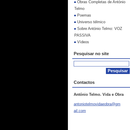
Obras Completas de António
Telmo
Poemas
Universo télmico
Sobre António Telmo: VOZ
PASSIVA
Vídeos
Pesquisar no site
Contactos
António Telmo. Vida e Obra
antoniot
elmovida
eobra@gm
ail.com