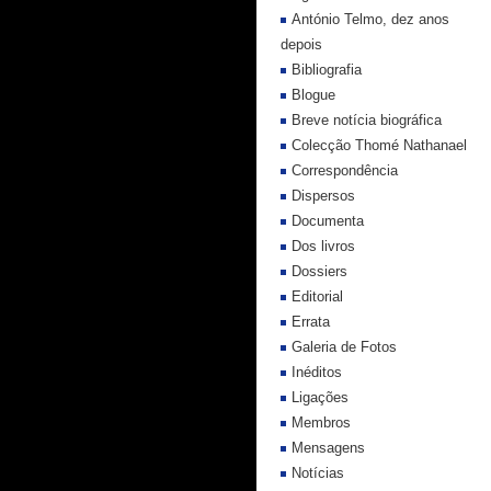
António Telmo, dez anos
depois
Bibliografia
Blogue
Breve notícia biográfica
Colecção Thomé Nathanael
Correspondência
Dispersos
Documenta
Dos livros
Dossiers
Editorial
Errata
Galeria de Fotos
Inéditos
Ligações
Membros
Mensagens
Notícias