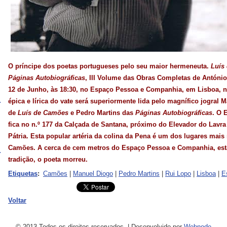
O príncipe dos poetas portugueses pelo seu maior hermeneuta.
Luís
Páginas Autobiográficas
, III Volume das Obras Completas de António
12 de Junho, às 18:30, no Espaço Pessoa e Companhia, em Lisboa, 
épica e lírica do vate será superiormente lida pelo magnífico jogral 
de
Luís de Camões
e Pedro Martins das
Páginas Autobiográficas
. O 
fica no n.º 177 da Calçada de Santana, próximo do Elevador do Lavr
Pátria. Esta popular artéria da colina da Pena é um dos lugares mais 
Camões. A cerca de cem metros do Espaço Pessoa e Companhia, est
tradição, o poeta morreu.
Etiquetas
:
Camões
|
Manuel Diogo
|
Pedro Martins
|
Rui Lopo
|
Lisboa
|
E
Voltar
© 2013 Todos os direitos reservados.
|
Desenvolvido por
Webnode