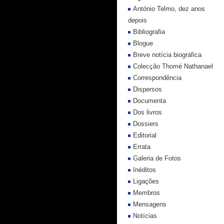
António Telmo, dez anos
depois
Bibliografia
Blogue
Breve notícia biográfica
Colecção Thomé Nathanael
Correspondência
Dispersos
Documenta
Dos livros
Dossiers
Editorial
Errata
Galeria de Fotos
Inéditos
Ligações
Membros
Mensagens
Notícias