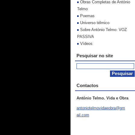
Obras Completas de António
Telmo
Poemas
Universo télmico
Sobre António Telmo: VOZ
PASSIVA
Vídeos
Pesquisar no site
Contactos
António Telmo. Vida e Obra
antoniot
elmovida
eobra@gm
ail.com