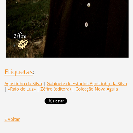
Etiquetas
:
Agostinho da Silva
|
Gabinete de Estudos Agostinho da Silva
|
«Raio de Luz»
|
Zéfiro (editora)
|
Colecção Nova Águia
« Voltar