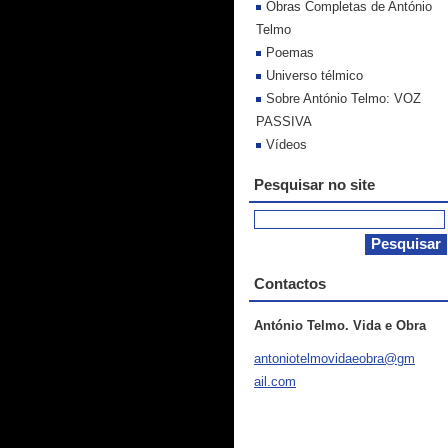
Obras Completas de António
Telmo
Poemas
Universo télmico
Sobre António Telmo: VOZ
PASSIVA
Vídeos
Pesquisar no site
Contactos
António Telmo. Vida e Obra
antoniot
elmovida
eobra@gm
ail.com