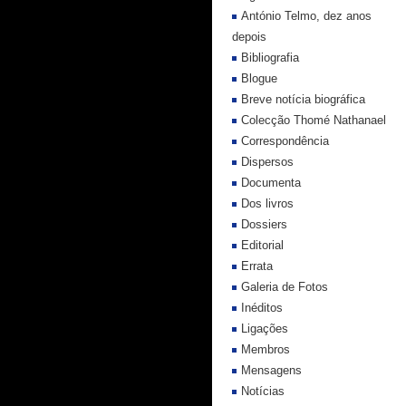
António Telmo, dez anos
depois
Bibliografia
Blogue
Breve notícia biográfica
Colecção Thomé Nathanael
Correspondência
Dispersos
Documenta
Dos livros
Dossiers
Editorial
Errata
Galeria de Fotos
Inéditos
Ligações
Membros
Mensagens
Notícias