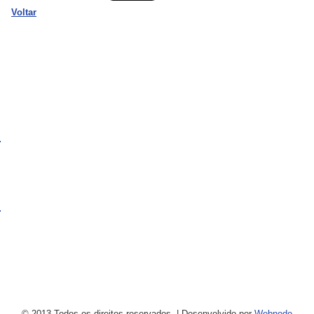
Voltar
© 2013 Todos os direitos reservados.
|
Desenvolvido por
Webnode